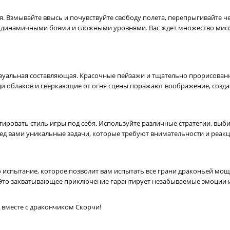
 Взмывайте ввысь и почувствуйте свободу полета, перепрыгивайте че
с динамичными боями и сложными уровнями. Вас ждет множество мисс
изуальная составляющая. Красочные пейзажи и тщательно прорисован
ди облаков и сверкающие от огня сцены поражают воображение, созда
ировать стиль игры под себя. Используйте различные стратегии, выб
ред вами уникальные задачи, которые требуют внимательности и реакц
о испытание, которое позволит вам испытать все грани драконьей мо
. Это захватывающее приключение гарантирует незабываемые эмоции и
 вместе с дракончиком Скорчи!