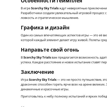
Особенности геймплея
В игре
Scorchy Sky Trials
ждут невероятные приключения.
Разработчики создали увлекательный игровой процесс 
ловкость и стратегическое мышление.
Графика и дизайн
Один из самых впечатляющих аспектов игры — это её в
которой каждый элемент делает игру живой. Полеты сре
Направьте свой огонь
В
Scorchy Sky Trials
вам предлагается возможность адапт
успеха. Каждое расстояние и новое испытание ставят пе
Заключение
Игра
Scorchy Sky Trials
— это не просто путешествие, эт
дракончик способен гореть ярче всех на арене великих
динамичные и красочные игры.
Приготовьтесь к небу полному испытаний и ярких побед