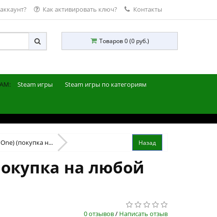
 аккаунт?
Как активировать ключ?
Контакты
Товаров 0 (0 руб.)
AM:
Steam игры
Steam игры по категориям
 One) (покупка н...
(покупка на любой
0 отзывов
/
Написать отзыв