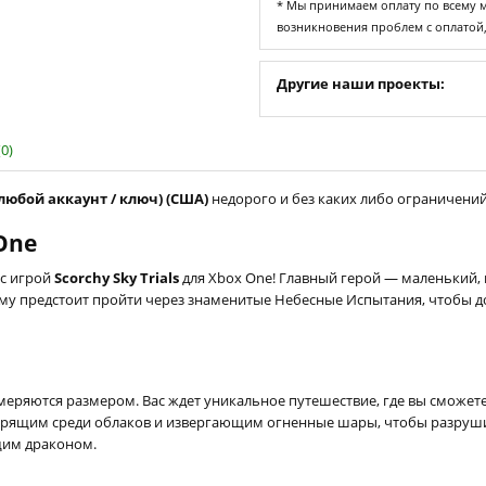
* Мы принимаем оплату по всему ми
возникновения проблем с оплатой
Другие наши проекты:
0)
а любой аккаунт / ключ) (США)
недорого и без каких либо ограничений,
 One
 с игрой
Scorchy Sky Trials
для Xbox One! Главный герой — маленький,
Ему предстоит пройти через знаменитые Небесные Испытания, чтобы д
меряются размером. Вас ждет уникальное путешествие, где вы сможет
 парящим среди облаков и извергающим огненные шары, чтобы разруши
щим драконом.