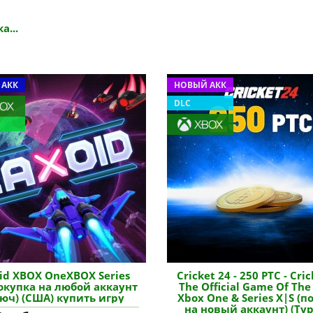
а...
 АКК
НОВЫЙ АКК
DLC
id XBOX OneXBOX Series
Cricket 24 - 250 PTC - Cric
покупка на любой аккаунт
The Official Game Of The
люч) (США) купить игру
Xbox One & Series X|S (п
на новый аккаунт) (Ту