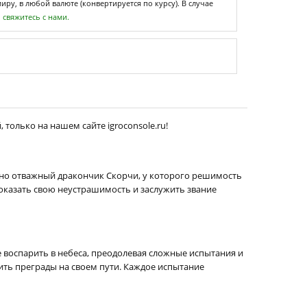
ру, в любой валюте (конвертируется по курсу). В случае
,
свяжитесь с нами.
 только на нашем сайте igroconsole.ru!
 но отважный дракончик Скорчи, у которого решимость
оказать свою неустрашимость и заслужить звание
е воспарить в небеса, преодолевая сложные испытания и
ть преграды на своем пути. Каждое испытание