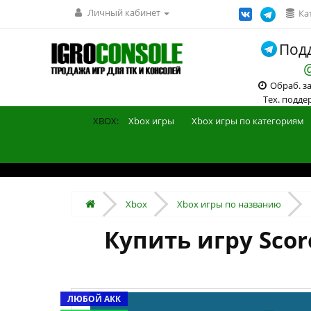
Личный кабинет
Ка
Подд
Обраб. зак
Тех. поддерж
XBOX:
Xbox игры
Xbox игры по категориям
Xbox
Xbox игры по названию
Купить игру Scor
ЛЮБОЙ АКК