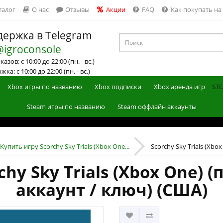
талог
О нас
Отзывы
Акции
FAQ
Как покупать на
ержка в Telegram
@igroconsole
азов: с 10:00 до 22:00 (пн. - вс.)
ка: с 10:00 до 22:00 (пн. - вс.)
Xbox игры по названию
Xbox подписки
Xbox аренда игр
STE
Steam игры по названию
Steam оффлайн аккаунты
Купить игру Scorchy Sky Trials (Xbox One...
Scorchy Sky Trials (Xbox
chy Sky Trials (Xbox One) 
аккаунт / ключ) (США)