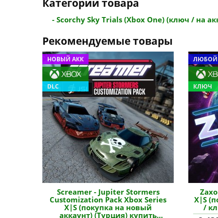
Категории товара
- Scorchy Sky Trials (Xbox One) (ключ / на акк
Рекомендуемые товары
НОВЫЙ АКК
ЛЮБОЙ
DLC
КЛЮЧ
Screamer - Jupiter Stormers
Zaxo
Customization Pack Xbox Series
X|S (
X|S (покупка на новый
/ к
аккаунт) (Турция) купить