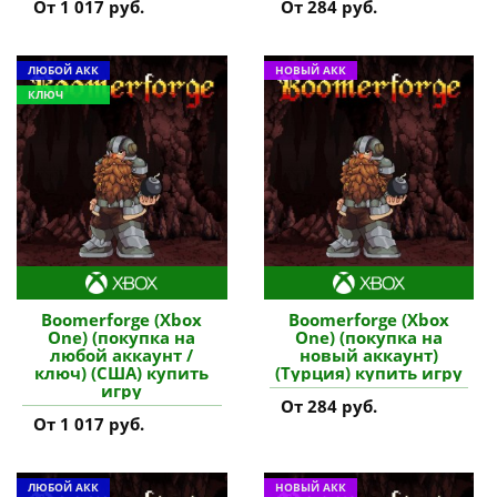
От 1 017 руб.
От 284 руб.
ЛЮБОЙ АКК
НОВЫЙ АКК
КЛЮЧ
Boomerforge (Xbox
Boomerforge (Xbox
One) (покупка на
One) (покупка на
любой аккаунт /
новый аккаунт)
ключ) (США) купить
(Турция) купить игру
игру
От 284 руб.
От 1 017 руб.
ЛЮБОЙ АКК
НОВЫЙ АКК