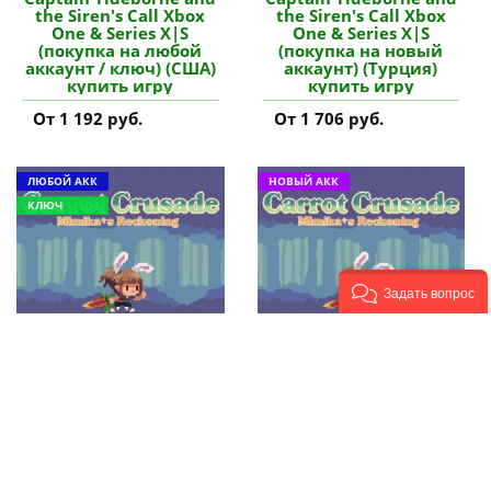
the Siren's Call Xbox
the Siren's Call Xbox
One & Series X|S
One & Series X|S
(покупка на любой
(покупка на новый
аккаунт / ключ) (США)
аккаунт) (Турция)
купить игру
купить игру
От 1 192 руб.
От 1 706 руб.
ЛЮБОЙ АКК
НОВЫЙ АКК
КЛЮЧ
Задать вопрос
Carrot Crusade -
Carrot Crusade -
Mimika's Reckoning
Mimika's Reckoning
(Xbox One) (покупка
(Xbox One) (покупка
на любой аккаунт /
на новый аккаунт)