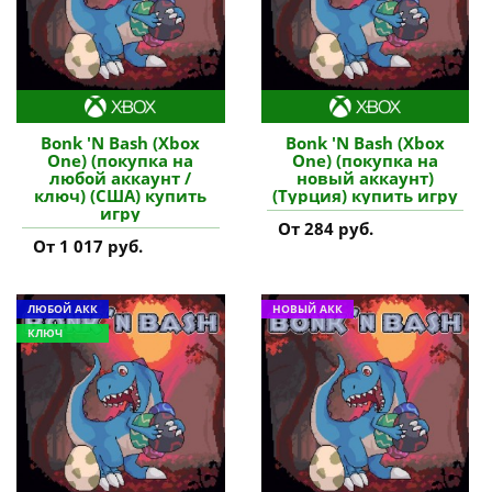
Bonk 'N Bash (Xbox
Bonk 'N Bash (Xbox
One) (покупка на
One) (покупка на
любой аккаунт /
новый аккаунт)
ключ) (США) купить
(Турция) купить игру
игру
От 284 руб.
От 1 017 руб.
ЛЮБОЙ АКК
НОВЫЙ АКК
КЛЮЧ