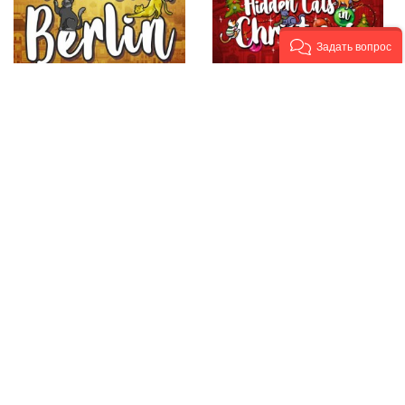
Задать вопрос
Hidden Cats in Berlin
Hidden Cats in
Xbox One & Series X|S
Christmas Xbox One &
(покупка на новый
Series X|S (покупка на
аккаунт) (Турция)
любой аккаунт /
купить игру
ключ) (США) купить
игру
От 271 руб.
От 896 руб.
НОВЫЙ АКК
ЛЮБОЙ АКК
КЛЮЧ