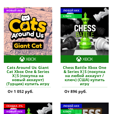
НОВЫЙ АКК
ЛЮБОЙ АКК
КЛЮЧ
Cats Around Us: Giant
Chess Battle Xbox One
Cat Xbox One & Series
& Series X|S (покупка
X|S (покупка на
на любой аккаунт /
новый аккаунт)
ключ) (США) купить
(Турция) купить игру
игру
От 1 052 руб.
От 896 руб.
СКИДКА -5%
ЛЮБОЙ АКК
НОВЫЙ АКК
КЛЮЧ