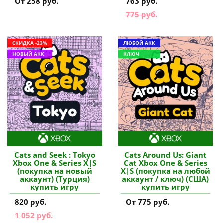
От 258 руб.
763 руб.
775 руб.
СКИДКА -23%
ЛЮБОЙ АКК
НОВЫЙ АКК
КЛЮЧ
Cats and Seek : Tokyo
Cats Around Us: Giant
Xbox One & Series X|S
Cat Xbox One & Series
(покупка на новый
X|S (покупка на любой
аккаунт) (Турция)
аккаунт / ключ) (США)
купить игру
купить игру
820 руб.
От 775 руб.
1 052 руб.