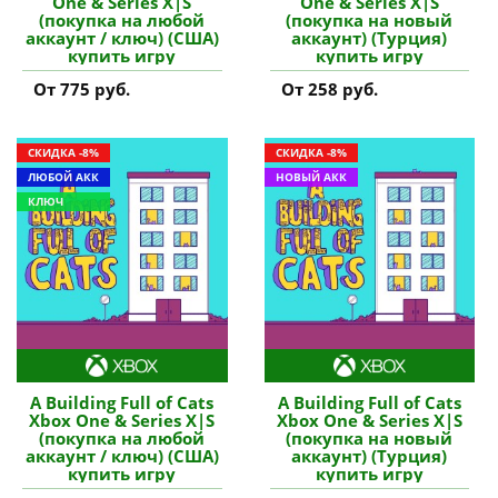
One & Series X|S
One & Series X|S
(покупка на любой
(покупка на новый
аккаунт / ключ) (США)
аккаунт) (Турция)
купить игру
купить игру
От 775 руб.
От 258 руб.
СКИДКА -8%
СКИДКА -8%
ЛЮБОЙ АКК
НОВЫЙ АКК
КЛЮЧ
A Building Full of Cats
A Building Full of Cats
Xbox One & Series X|S
Xbox One & Series X|S
(покупка на любой
(покупка на новый
аккаунт / ключ) (США)
аккаунт) (Турция)
купить игру
купить игру