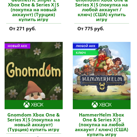
Xbox One & Series X|S
Series X|S (покупка на
(покупка на новый
любой аккаунт /
аккаунт) (Турция)
ключ) (США) купить
купить игру
игру
От 271 руб.
От 775 руб.
НОВЫЙ АКК
ЛЮБОЙ АКК
КЛЮЧ
Gnomdom Xbox One &
HammerHelm Xbox
Series X|S (покупка на
One & Series X|S
новый аккаунт)
(покупка на любой
(Турция) купить игру
аккаунт / ключ) (США)
купить игру