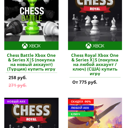
Chess Battle Xbox One
Chess Royal Xbox One
& Series X|S (покупка
& Series X|S (покупка
на новый аккаунт)
на любой аккаунт /
(Турция) купить игру
ключ) (США) купить
игру
258 руб.
От 775 руб.
271 руб.
НОВЫЙ АКК
СКИДКА -90%
ЛЮБОЙ АКК
КЛЮЧ