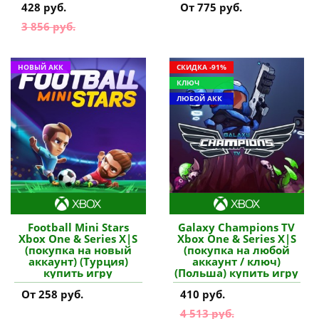
428 руб.
От 775 руб.
3 856 руб.
НОВЫЙ АКК
СКИДКА -91%
КЛЮЧ
ЛЮБОЙ АКК
Football Mini Stars
Galaxy Champions TV
Xbox One & Series X|S
Xbox One & Series X|S
(покупка на новый
(покупка на любой
аккаунт) (Турция)
аккаунт / ключ)
купить игру
(Польша) купить игру
От 258 руб.
410 руб.
4 513 руб.