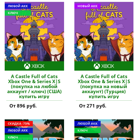
ЛЮБОЙ АКК
НОВЫЙ АКК
КЛЮЧ
A Castle Full of Cats
A Castle Full of Cats
Xbox One & Series X|S
Xbox One & Series X|S
(покупка на любой
(покупка на новый
аккаунт / ключ) (США)
аккаунт) (Турция)
купить игру
купить игру
От 896 руб.
От 271 руб.
СКИДКА -75%
ЛЮБОЙ АКК
ЛЮБОЙ АКК
КЛЮЧ
КЛЮЧ