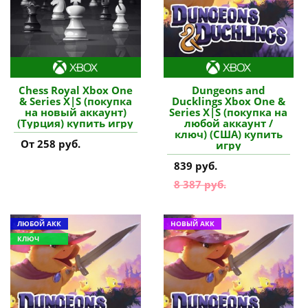
Chess Royal Xbox One
Dungeons and
& Series X|S (покупка
Ducklings Xbox One &
на новый аккаунт)
Series X|S (покупка на
(Турция) купить игру
любой аккаунт /
ключ) (США) купить
От 258 руб.
игру
839 руб.
8 387 руб.
ЛЮБОЙ АКК
НОВЫЙ АКК
КЛЮЧ