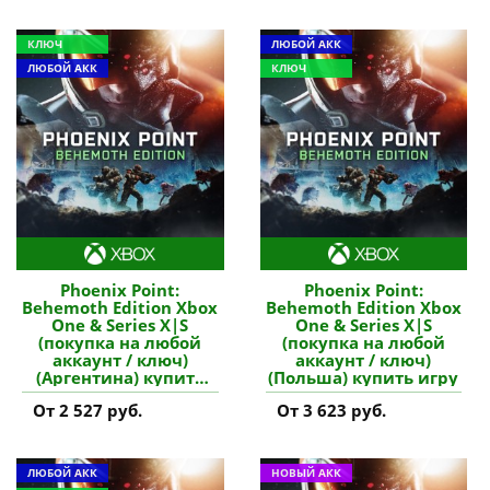
КЛЮЧ
ЛЮБОЙ АКК
ЛЮБОЙ АКК
КЛЮЧ
Phoenix Point:
Phoenix Point:
Behemoth Edition Xbox
Behemoth Edition Xbox
One & Series X|S
One & Series X|S
(покупка на любой
(покупка на любой
аккаунт / ключ)
аккаунт / ключ)
(Аргентина) купить
(Польша) купить игру
игру
От 2 527 руб.
От 3 623 руб.
ЛЮБОЙ АКК
НОВЫЙ АКК