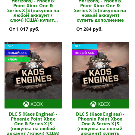
Horizons) - Phoenix
Horizons) - Phoenix
Point Xbox One &
Point Xbox One &
Series X|S (покупка на
Series X|S (покупка на
любой аккаунт /
новый аккаунт)
ключ) (США) купить
купить дополнение
дополнение
От 1 017 руб.
От 284 руб.
DLC
DLC
ЛЮБОЙ АКК
НОВЫЙ АКК
КЛЮЧ
DLC 5 (Kaos Engines) -
DLC 5 (Kaos Engines) -
Phoenix Point Xbox
Phoenix Point Xbox
One & Series X|S
One & Series X|S
(покупка на любой
(покупка на новый
аккаунт / ключ) (США)
аккаунт) купить