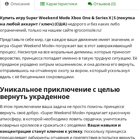
Описание
Характеристики
Отзывов (0)
Купить игру Super Weekend Mode Xbox One & Series X|S (покупка
на любой аккаунт / ключ) (США)
недорого и без каких либо
ограничений, только на нашем сайте igroconsole.ru!
Представьте себе мир, где каждое ваше движение имеет значение, и
игра «Super Weekend Mode» погружает вас в этот завораживающий
процесс. Несмотря на все моральные дилеммы, которые приносит
воровство, принцесса попадает именно в такую трудную ситуацию. Её
приданое украдено хитрым мошенником, и она должна его вернуть,
отправившись на отчаянную охоту за вором, который ускользнул
вдаль с её бесценными сокровищами.
Уникальное приключение с целью
вернуть украденное
В этом приключении ваша задача не просто помочь принцессе
вернуть своё добро. «Super Weekend Mode» предлагает красочную
атмосферу, в которой необходимо ловить сердечки, уничтожать
коварных кроликов и сражаться с злодеями.
Ваши навыки и
концентрация станут ключом к успеху
, поскольку принцесса
преодолевает лабиринты отчаяния и препятствия в попытке вернуть