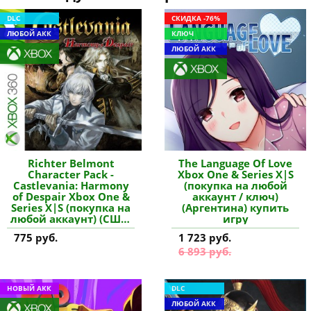
DLC
СКИДКА -76%
ЛЮБОЙ АКК
КЛЮЧ
ЛЮБОЙ АКК
Richter Belmont
The Language Of Love
Character Pack -
Xbox One & Series X|S
Castlevania: Harmony
(покупка на любой
of Despair Xbox One &
аккаунт / ключ)
Series X|S (покупка на
(Аргентина) купить
любой аккаунт) (США)
игру
купить дополнение
775 руб.
1 723 руб.
6 893 руб.
НОВЫЙ АКК
DLC
ЛЮБОЙ АКК