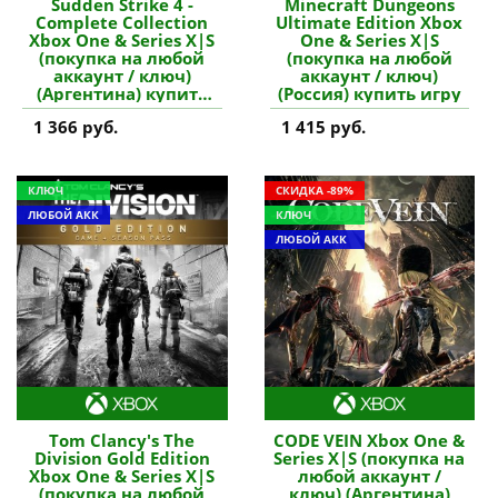
Sudden Strike 4 -
Minecraft Dungeons
Complete Collection
Ultimate Edition Xbox
Xbox One & Series X|S
One & Series X|S
(покупка на любой
(покупка на любой
аккаунт / ключ)
аккаунт / ключ)
(Аргентина) купить
(Россия) купить игру
игру
1 366 руб.
1 415 руб.
КЛЮЧ
СКИДКА -89%
ЛЮБОЙ АКК
КЛЮЧ
ЛЮБОЙ АКК
Tom Clancy's The
CODE VEIN Xbox One &
Division Gold Edition
Series X|S (покупка на
Xbox One & Series X|S
любой аккаунт /
(покупка на любой
ключ) (Аргентина)