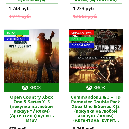
купить игру
1 243 руб.
1 233 руб.
4 971 руб.
13 565 руб.
КЛЮЧ
СКИДКА -89%
ЛЮБОЙ АКК
КЛЮЧ
ЛЮБОЙ АКК
Open Country Xbox
Commandos 2 & 3 – HD
One & Series X|S
Remaster Double Pack
(покупка на любой
Xbox One & Series X|S
аккаунт / ключ)
(покупка на любой
(Аргентина) купить
аккаунт / ключ)
игру
(Аргентина) купить
игру
673 руб.
3 765 руб.