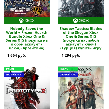
Nobody Saves the
Shadow Tactics: Blades
World + Frozen Hearth
of the Shogun Xbox
Bundle Xbox One &
One & Series X|S
Series X|S (покупка на
(покупка на любой
любой аккаунт /
аккаунт / ключ)
ключ) (Аргентина)
(Турция) купить игру
купить игру
1 664 руб.
1 294 руб.
КЛЮЧ
КЛЮЧ
ЛЮБОЙ АКК
ЛЮБОЙ АКК