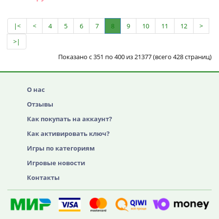
КЛЮЧ
КЛЮЧ
ЛЮБОЙ АКК
ЛЮБОЙ АКК
Darksiders III - Blades &
Rush: A DisneyPixar
Whip Edition Xbox One
Adventure Xbox One &
& Series X|S (покупка
Series X|S (покупка на
на любой аккаунт /
любой аккаунт /
ключ) (Аргентина)
ключ) (Аргентина)
купить игру
купить игру
1 052 руб.
1 722 руб.
КЛЮЧ
КЛЮЧ
ЛЮБОЙ АКК
ЛЮБОЙ АКК
NARUTO SHIPPUDEN:
FINAL FANTASY XII THE
Ultimate Ninja STORM
ZODIAC AGE Xbox One
3 Full Burst Xbox One &
& Series X|S (покупка
Series X|S (покупка на
на любой аккаунт /
любой аккаунт /
ключ) (Аргентина)
ключ) (Аргентина)
купить игру
купить игру
952 руб.
1 720 руб.