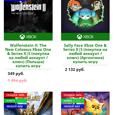
Wolfenstein II: The
Sally Face Xbox One &
New Colossus Xbox One
Series X|S (покупка на
& Series X|S (покупка
любой аккаунт /
на любой аккаунт /
ключ) (Аргентина)
ключ) (Польша)
купить игру
купить игру
2 132 руб.
349 руб.
1 394 руб.
СКИДКА -50%
СКИДКА -86%
КЛЮЧ
КЛЮЧ
ЛЮБОЙ АКК
ЛЮБОЙ АКК