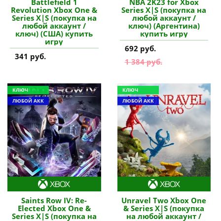
Battlefield 1
NBA 2K23 for Xbox
Revolution Xbox One &
Series X|S (покупка на
Series X|S (покупка на
любой аккаунт /
любой аккаунт /
ключ) (Аргентина)
ключ) (США) купить
купить игру
игру
692 руб.
341 руб.
1 384 руб.
КЛЮЧ
КЛЮЧ
ЛЮБОЙ АКК
ЛЮБОЙ АКК
Saints Row IV: Re-
Unravel Two Xbox One
Elected Xbox One &
& Series X|S (покупка
Series X|S (покупка на
на любой аккаунт /