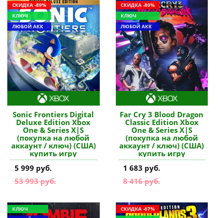
СКИДКА -89%
СКИДКА -80%
КЛЮЧ
КЛЮЧ
ЛЮБОЙ АКК
ЛЮБОЙ АКК
Sonic Frontiers Digital
Far Cry 3 Blood Dragon
Deluxe Edition Xbox
Classic Edition Xbox
One & Series X|S
One & Series X|S
(покупка на любой
(покупка на любой
аккаунт / ключ) (США)
аккаунт / ключ) (США)
купить игру
купить игру
5 999 руб.
1 683 руб.
53 993 руб.
8 416 руб.
КЛЮЧ
СКИДКА -67%