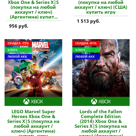
Xbox One & Series X|S
(покупка на любой
(покупка на любой
аккаунт / ключ) (США)
аккаунт / ключ)
купить игру
(Аргентина) купить
1 513 руб.
игру
956 руб.
СКИДКА -75%
СКИДКА -91%
КЛЮЧ
КЛЮЧ
ЛЮБОЙ АКК
ЛЮБОЙ АКК
LEGO Marvel Super
Lords of the Fallen
Heroes Xbox One &
Complete Edition
Series X|S (покупка на
(2014) Xbox One &
любой аккаунт /
Series X|S (покупка на
ключ) (Аргентина)
любой аккаунт /
купить игру
ключ) (Аргентина)