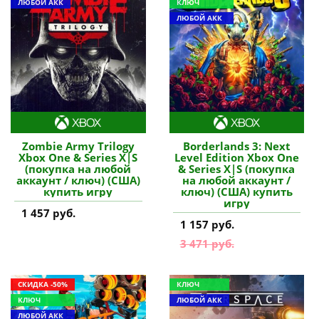
ЛЮБОЙ АКК
КЛЮЧ
ЛЮБОЙ АКК
Zombie Army Trilogy
Borderlands 3: Next
Xbox One & Series X|S
Level Edition Xbox One
(покупка на любой
& Series X|S (покупка
аккаунт / ключ) (США)
на любой аккаунт /
купить игру
ключ) (США) купить
игру
1 457 руб.
1 157 руб.
3 471 руб.
СКИДКА -50%
КЛЮЧ
КЛЮЧ
ЛЮБОЙ АКК
ЛЮБОЙ АКК