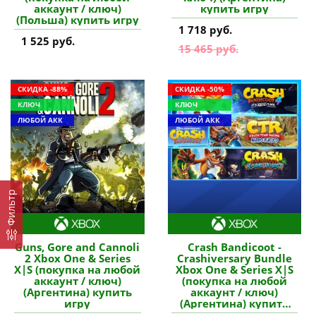
аккаунт / ключ)
купить игру
(Польша) купить игру
1 718 руб.
1 525 руб.
15 465 руб.
СКИДКА -88%
СКИДКА -50%
КЛЮЧ
КЛЮЧ
ЛЮБОЙ АКК
ЛЮБОЙ АКК
Фильтр
Guns, Gore and Cannoli
Crash Bandicoot -
2 Xbox One & Series
Crashiversary Bundle
X|S (покупка на любой
Xbox One & Series X|S
аккаунт / ключ)
(покупка на любой
(Аргентина) купить
аккаунт / ключ)
игру
(Аргентина) купить
игру