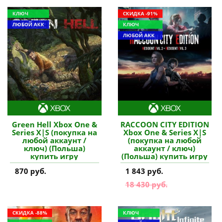
КЛЮЧ
СКИДКА -91%
ЛЮБОЙ АКК
КЛЮЧ
ЛЮБОЙ АКК
Green Hell Xbox One &
RACCOON CITY EDITION
Series X|S (покупка на
Xbox One & Series X|S
любой аккаунт /
(покупка на любой
ключ) (Польша)
аккаунт / ключ)
купить игру
(Польша) купить игру
870 руб.
1 843 руб.
18 430 руб.
СКИДКА -88%
КЛЮЧ