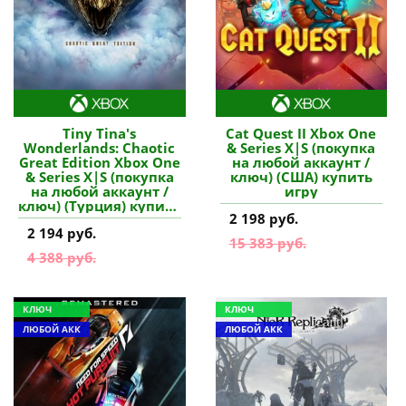
Tiny Tina's
Cat Quest II Xbox One
Wonderlands: Chaotic
& Series X|S (покупка
Great Edition Xbox One
на любой аккаунт /
& Series X|S (покупка
ключ) (США) купить
на любой аккаунт /
игру
ключ) (Турция) купить
2 198 руб.
игру
2 194 руб.
15 383 руб.
4 388 руб.
КЛЮЧ
КЛЮЧ
ЛЮБОЙ АКК
ЛЮБОЙ АКК