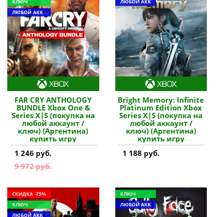
КЛЮЧ
ЛЮБОЙ АКК
ЛЮБОЙ АКК
FAR CRY ANTHOLOGY
Bright Memory: Infinite
BUNDLE Xbox One &
Platinum Edition Xbox
Series X|S (покупка на
Series X|S (покупка на
любой аккаунт /
любой аккаунт /
ключ) (Аргентина)
ключ) (Аргентина)
купить игру
купить игру
1 246 руб.
1 188 руб.
9 972 руб.
СКИДКА -75%
КЛЮЧ
КЛЮЧ
ЛЮБОЙ АКК
ЛЮБОЙ АКК