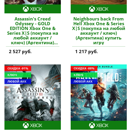
Assassin's Creed
Neighbours back From
Odyssey - GOLD
Hell Xbox One & Series
EDITION Xbox One &
X|S (покупка на любой
Series X|S (покупка на
аккаунт / ключ)
любой аккаунт /
(Аргентина) купить
ключ) (Аргентина)
игру
купить игру
2 527 руб.
1 217 руб.
СКИДКА -91%
СКИДКА -88%
КЛЮЧ
КЛЮЧ
ЛЮБОЙ АКК
ЛЮБОЙ АКК