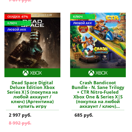
СКИДКА -67%
КЛЮЧ
КЛЮЧ
ЛЮБОЙ АКК
ЛЮБОЙ АКК
Dead Space Digital
Crash Bandicoot
Deluxe Edition Xbox
Bundle - N. Sane Trilogy
Series X|S (покупка на
+ CTR Nitro-Fueled
любой аккаунт /
Xbox One & Series X|S
ключ) (Аргентина)
(покупка на любой
купить игру
аккаунт / ключ)
(Аргентина) купить
2 997 руб.
685 руб.
игру
8 992 руб.