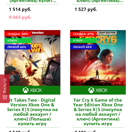
(Аргентина) купить
ключ) (Аргентина)
игру
купить игру
1 514 руб.
1 527 руб.
9 083 руб.
СКИДКА -90%
СКИДКА -67%
КЛЮЧ
КЛЮЧ
ЛЮБОЙ АКК
ЛЮБОЙ АКК
Фильтр
It Takes Two - Digital
Far Cry 6 Game of the
Version Xbox One &
Year Edition Xbox One
Series X|S (покупка на
& Series X|S (покупка
любой аккаунт /
на любой аккаунт /
ключ) (Польша)
ключ) (Аргентина)
купить игру
купить игру