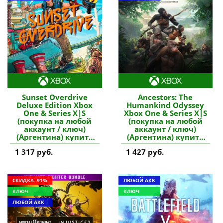
Sunset Overdrive
Ancestors: The
Deluxe Edition Xbox
Humankind Odyssey
One & Series X|S
Xbox One & Series X|S
(покупка на любой
(покупка на любой
аккаунт / ключ)
аккаунт / ключ)
(Аргентина) купить
(Аргентина) купить
игру
игру
1 317 руб.
1 427 руб.
СКИДКА -91%
ЛЮБОЙ АКК
КЛЮЧ
КЛЮЧ
ЛЮБОЙ АКК