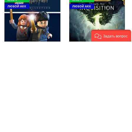
ЛЮБОЙ АКК
ЛЮБОЙ АКК
Задать вопрос
LEGO Harry Potter
Dragon Age: Inquisition
Collection Xbox One &
- Game of the Year
Series X|S (покупка на
Edition Xbox One &
любой аккаунт /
Series X|S (покупка на
ключ) (Аргентина)
любой аккаунт /
купить игру
ключ) (США) купить
игру
1 191 руб.
1 361 руб.
СКИДКА -80%
КЛЮЧ
КЛЮЧ
ЛЮБОЙ АКК
ЛЮБОЙ АКК