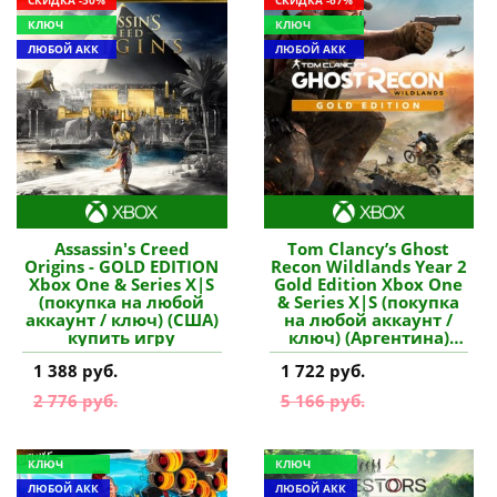
КЛЮЧ
КЛЮЧ
ЛЮБОЙ АКК
ЛЮБОЙ АКК
Assassin's Creed
Tom Clancy’s Ghost
Origins - GOLD EDITION
Recon Wildlands Year 2
Xbox One & Series X|S
Gold Edition Xbox One
(покупка на любой
& Series X|S (покупка
аккаунт / ключ) (США)
на любой аккаунт /
купить игру
ключ) (Аргентина)
купить игру
1 388 руб.
1 722 руб.
2 776 руб.
5 166 руб.
КЛЮЧ
КЛЮЧ
ЛЮБОЙ АКК
ЛЮБОЙ АКК