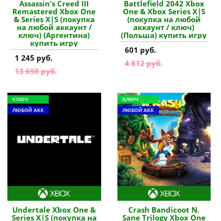
Assassin's Creed III
Battlefield 2042 Xbox
Remastered Xbox One
One & Xbox Series X|S
& Series X|S (покупка
(покупка на любой
на любой аккаунт /
аккаунт / ключ)
ключ) (Аргентина)
(Польша) купить игру
купить игру
601 руб.
1 245 руб.
4 812 руб.
13 698 руб.
КЛЮЧ
КЛЮЧ
ЛЮБОЙ АКК
ЛЮБОЙ АКК
Undertale Xbox One &
Crash Bandicoot N.
Series X|S (покупка на
Sane Trilogy Xbox One