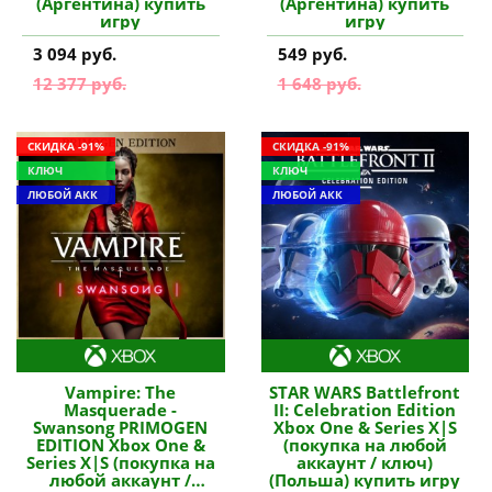
(Аргентина) купить
(Аргентина) купить
игру
игру
3 094 руб.
549 руб.
12 377 руб.
1 648 руб.
СКИДКА -91%
СКИДКА -91%
КЛЮЧ
КЛЮЧ
ЛЮБОЙ АКК
ЛЮБОЙ АКК
Vampire: The
STAR WARS Battlefront
Masquerade -
II: Celebration Edition
Swansong PRIMOGEN
Xbox One & Series X|S
EDITION Xbox One &
(покупка на любой
Series X|S (покупка на
аккаунт / ключ)
любой аккаунт /
(Польша) купить игру