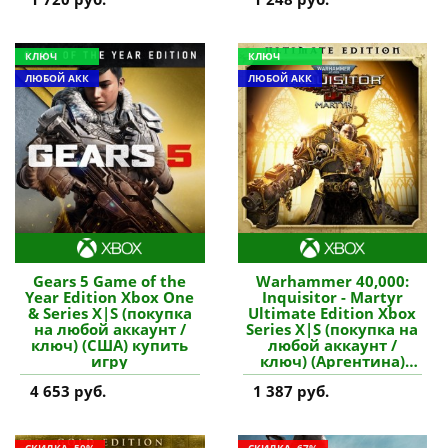
КЛЮЧ
КЛЮЧ
ЛЮБОЙ АКК
ЛЮБОЙ АКК
Gears 5 Game of the
Warhammer 40,000:
Year Edition Xbox One
Inquisitor - Martyr
& Series X|S (покупка
Ultimate Edition Xbox
на любой аккаунт /
Series X|S (покупка на
ключ) (США) купить
любой аккаунт /
игру
ключ) (Аргентина)
купить игру
4 653 руб.
1 387 руб.
СКИДКА -50%
СКИДКА -67%