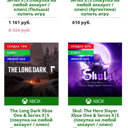
Series X|S (покупка на
Series X|S (покупка на
любой аккаунт /
любой аккаунт /
ключ) (Польша)
ключ) (Аргентина)
купить игру
купить игру
1 161 руб.
610 руб.
8 124 руб.
СКИДКА -76%
СКИДКА -67%
КЛЮЧ
КЛЮЧ
ЛЮБОЙ АКК
ЛЮБОЙ АКК
The Long Dark Xbox
Skul: The Hero Slayer
One & Series X|S
Xbox One & Series X|S
(покупка на любой
(покупка на любой
аккаунт / ключ)
аккаунт / ключ)