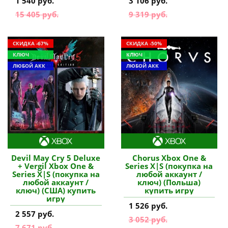
1 540 руб.
3 106 руб.
15 405 руб.
9 319 руб.
СКИДКА -67%
СКИДКА -50%
КЛЮЧ
КЛЮЧ
ЛЮБОЙ АКК
ЛЮБОЙ АКК
Devil May Cry 5 Deluxe
Chorus Xbox One &
+ Vergil Xbox One &
Series X|S (покупка на
Series X|S (покупка на
любой аккаунт /
любой аккаунт /
ключ) (Польша)
ключ) (США) купить
купить игру
игру
1 526 руб.
2 557 руб.
3 052 руб.
7 671 руб.