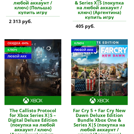
любой аккаунт /
& Series X|S (покупка
ключ) (Польша)
на любой аккаунт /
купить игру
ключ) (Аргентина)
купить игру
2 313 руб.
405 руб.
СКИДКА -84%
КЛЮЧ
КЛЮЧ
ЛЮБОЙ АКК
ЛЮБОЙ АКК
The Callisto Protocol
Far Cry 5 + Far Cry New
for Xbox Series X|S –
Dawn Deluxe Edition
Digital Deluxe Edition
Bundle Xbox One &
(покупка на любой
Series X|S (покупка на
аккаунт / ключ)
любой аккаунт /