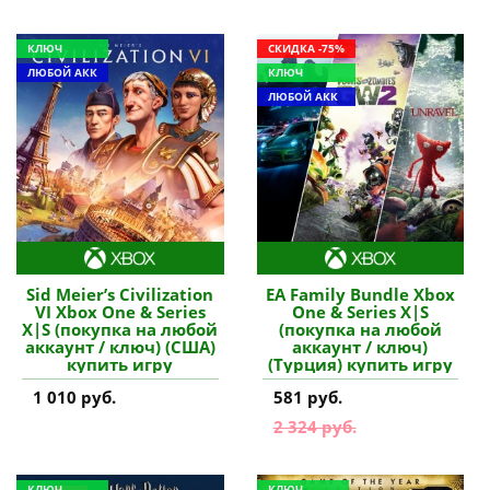
КЛЮЧ
СКИДКА -75%
ЛЮБОЙ АКК
КЛЮЧ
ЛЮБОЙ АКК
Sid Meier’s Civilization
EA Family Bundle Xbox
VI Xbox One & Series
One & Series X|S
X|S (покупка на любой
(покупка на любой
аккаунт / ключ) (США)
аккаунт / ключ)
купить игру
(Турция) купить игру
1 010 руб.
581 руб.
2 324 руб.
КЛЮЧ
КЛЮЧ