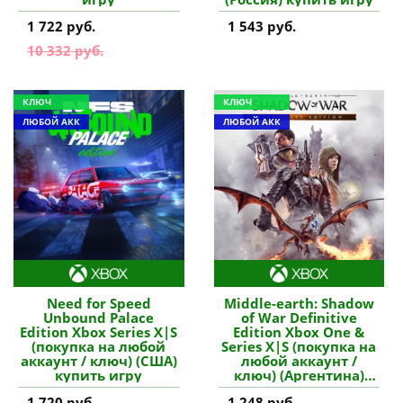
1 722 руб.
1 543 руб.
10 332 руб.
КЛЮЧ
КЛЮЧ
ЛЮБОЙ АКК
ЛЮБОЙ АКК
Need for Speed
Middle-earth: Shadow
Unbound Palace
of War Definitive
Edition Xbox Series X|S
Edition Xbox One &
(покупка на любой
Series X|S (покупка на
аккаунт / ключ) (США)
любой аккаунт /
купить игру
ключ) (Аргентина)
купить игру
1 720 руб.
1 248 руб.