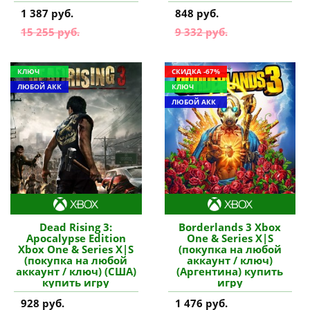
ключ) (Аргентина)
1 387 руб.
848 руб.
купить игру
15 255 руб.
9 332 руб.
КЛЮЧ
СКИДКА -67%
ЛЮБОЙ АКК
КЛЮЧ
ЛЮБОЙ АКК
Dead Rising 3:
Borderlands 3 Xbox
Apocalypse Edition
One & Series X|S
Xbox One & Series X|S
(покупка на любой
(покупка на любой
аккаунт / ключ)
аккаунт / ключ) (США)
(Аргентина) купить
купить игру
игру
928 руб.
1 476 руб.