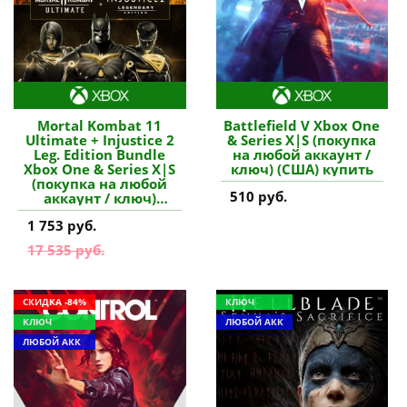
Mortal Kombat 11
Battlefield V Xbox One
Ultimate + Injustice 2
& Series X|S (покупка
Leg. Edition Bundle
на любой аккаунт /
Xbox One & Series X|S
ключ) (США) купить
(покупка на любой
510 руб.
аккаунт / ключ)
(Польша) купить игру
1 753 руб.
17 535 руб.
СКИДКА -84%
КЛЮЧ
КЛЮЧ
ЛЮБОЙ АКК
ЛЮБОЙ АКК