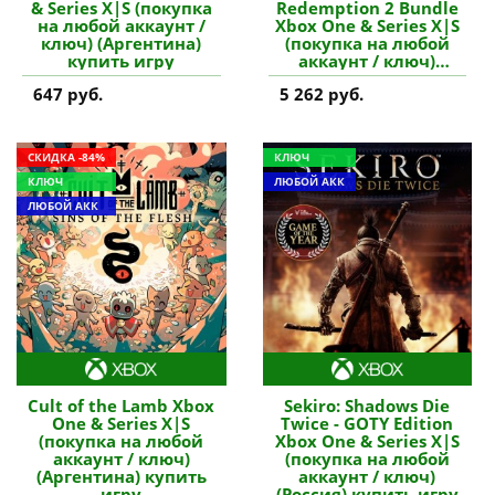
& Series X|S (покупка
Redemption 2 Bundle
на любой аккаунт /
Xbox One & Series X|S
ключ) (Аргентина)
(покупка на любой
купить игру
аккаунт / ключ)
(Польша) купить игру
647 руб.
5 262 руб.
СКИДКА -84%
КЛЮЧ
КЛЮЧ
ЛЮБОЙ АКК
ЛЮБОЙ АКК
Cult of the Lamb Xbox
Sekiro: Shadows Die
One & Series X|S
Twice - GOTY Edition
(покупка на любой
Xbox One & Series X|S
аккаунт / ключ)
(покупка на любой
(Аргентина) купить
аккаунт / ключ)
игру
(Россия) купить игру