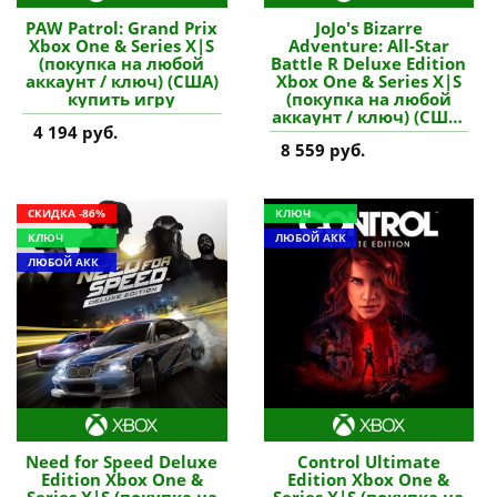
PAW Patrol: Grand Prix
JoJo's Bizarre
Xbox One & Series X|S
Adventure: All-Star
(покупка на любой
Battle R Deluxe Edition
аккаунт / ключ) (США)
Xbox One & Series X|S
купить игру
(покупка на любой
аккаунт / ключ) (США)
4 194 руб.
купить игру
8 559 руб.
СКИДКА -86%
КЛЮЧ
КЛЮЧ
ЛЮБОЙ АКК
ЛЮБОЙ АКК
Need for Speed Deluxe
Control Ultimate
Edition Xbox One &
Edition Xbox One &