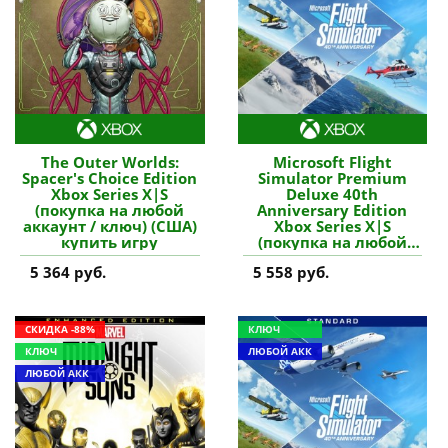
The Outer Worlds:
Microsoft Flight
Spacer's Choice Edition
Simulator Premium
Xbox Series X|S
Deluxe 40th
(покупка на любой
Anniversary Edition
аккаунт / ключ) (США)
Xbox Series X|S
купить игру
(покупка на любой
аккаунт / ключ)
5 364 руб.
5 558 руб.
(Аргентина) купить
игру
СКИДКА -88%
КЛЮЧ
КЛЮЧ
ЛЮБОЙ АКК
ЛЮБОЙ АКК