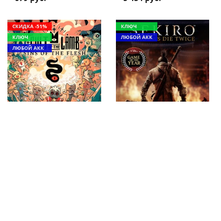
СКИДКА -51%
КЛЮЧ
КЛЮЧ
ЛЮБОЙ АКК
ЛЮБОЙ АКК
Cult of the Lamb Xbox
Sekiro: Shadows Die
One & Series X|S
Twice - GOTY Edition
(покупка на любой
Xbox One & Series X|S
аккаунт / ключ)
(покупка на любой
(Аргентина) купить
аккаунт / ключ)
игру
(Россия) купить игру
1 720 руб.
1 544 руб.
3 439 руб.