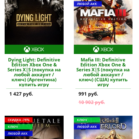
ЛЮБОЙ АКК
Dying Light: Definitive
Mafia III: Definitive
Edition Xbox One &
Edition Xbox One &
Series X|S (покупка на
Series X|S (покупка на
любой аккаунт /
любой аккаунт /
ключ) (Аргентина)
ключ) (США) купить
купить игру
игру
1 427 руб.
991 руб.
10 902 руб.
СКИДКА -75%
КЛЮЧ
КЛЮЧ
ЛЮБОЙ АКК
ЛЮБОЙ АКК