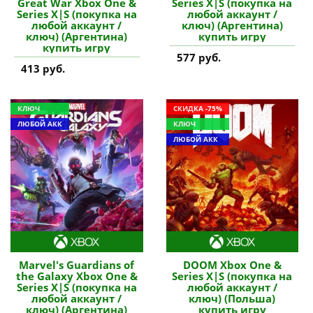
Great War Xbox One &
Series X|S (покупка на
Series X|S (покупка на
любой аккаунт /
любой аккаунт /
ключ) (Аргентина)
ключ) (Аргентина)
купить игру
купить игру
577 руб.
413 руб.
КЛЮЧ
СКИДКА -75%
ЛЮБОЙ АКК
КЛЮЧ
ЛЮБОЙ АКК
Marvel's Guardians of
DOOM Xbox One &
the Galaxy Xbox One &
Series X|S (покупка на
Series X|S (покупка на
любой аккаунт /
любой аккаунт /
ключ) (Польша)
ключ) (Аргентина)
купить игру