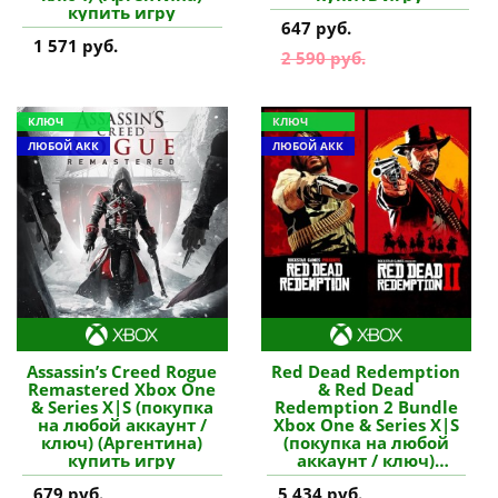
купить игру
647 руб.
1 571 руб.
2 590 руб.
КЛЮЧ
КЛЮЧ
ЛЮБОЙ АКК
ЛЮБОЙ АКК
Assassin’s Creed Rogue
Red Dead Redemption
Remastered Xbox One
& Red Dead
& Series X|S (покупка
Redemption 2 Bundle
на любой аккаунт /
Xbox One & Series X|S
ключ) (Аргентина)
(покупка на любой
купить игру
аккаунт / ключ)
(Польша) купить игру
679 руб.
5 434 руб.