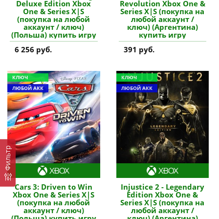
Deluxe Edition Xbox
Revolution Xbox One &
One & Series X|S
Series X|S (покупка на
(покупка на любой
любой аккаунт /
аккаунт / ключ)
ключ) (Аргентина)
(Польша) купить игру
купить игру
6 256 руб.
391 руб.
КЛЮЧ
КЛЮЧ
ЛЮБОЙ АКК
ЛЮБОЙ АКК
Фильтр
Cars 3: Driven to Win
Injustice 2 - Legendary
Xbox One & Series X|S
Edition Xbox One &
(покупка на любой
Series X|S (покупка на
аккаунт / ключ)
любой аккаунт /
(Польша) купить игру
ключ) (Аргентина)