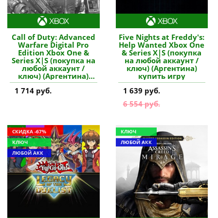
Call of Duty: Advanced
Five Nights at Freddy's:
Warfare Digital Pro
Help Wanted Xbox One
Edition Xbox One &
& Series X|S (покупка
Series X|S (покупка на
на любой аккаунт /
любой аккаунт /
ключ) (Аргентина)
ключ) (Аргентина)
купить игру
купить игру
1 714 руб.
1 639 руб.
6 554 руб.
СКИДКА -67%
КЛЮЧ
КЛЮЧ
ЛЮБОЙ АКК
ЛЮБОЙ АКК