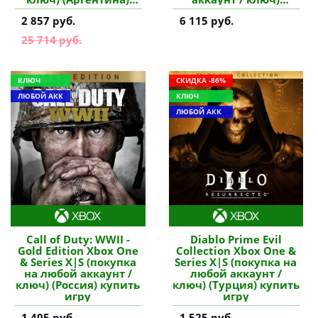
купить игру
(Польша) купить игру
2 857 руб.
6 115 руб.
25 714 руб.
КЛЮЧ
СКИДКА -86%
ЛЮБОЙ АКК
КЛЮЧ
ЛЮБОЙ АКК
Call of Duty: WWII -
Diablo Prime Evil
Gold Edition Xbox One
Collection Xbox One &
& Series X|S (покупка
Series X|S (покупка на
на любой аккаунт /
любой аккаунт /
ключ) (Россия) купить
ключ) (Турция) купить
игру
игру
1 405 руб.
1 525 руб.