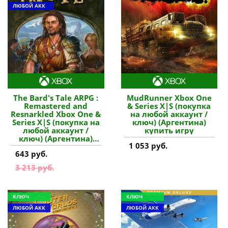
ЛЮБОЙ АКК
The Bard's Tale ARPG :
MudRunner Xbox One
Remastered and
& Series X|S (покупка
Resnarkled Xbox One &
на любой аккаунт /
Series X|S (покупка на
ключ) (Аргентина)
любой аккаунт /
купить игру
ключ) (Аргентина)
1 053 руб.
купить игру
643 руб.
3 213 руб.
КЛЮЧ
КЛЮЧ
ЛЮБОЙ АКК
ЛЮБОЙ АКК