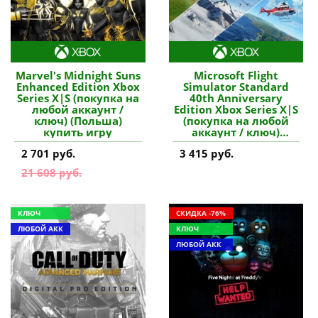
Marvel's Midnight Suns
Microsoft Flight
Enhanced Edition Xbox
Simulator Standard
Series X|S (покупка на
40th Anniversary
любой аккаунт /
Edition Xbox Series X|S
ключ) (Польша)
(покупка на любой
купить игру
аккаунт / ключ)
(Польша) купить игру
2 701 руб.
3 415 руб.
21 608 руб.
КЛЮЧ
СКИДКА -76%
ЛЮБОЙ АКК
КЛЮЧ
ЛЮБОЙ АКК