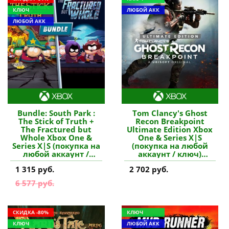
КЛЮЧ
ЛЮБОЙ АКК
ЛЮБОЙ АКК
Bundle: South Park :
Tom Clancy's Ghost
The Stick of Truth +
Recon Breakpoint
The Fractured but
Ultimate Edition Xbox
Whole Xbox One &
One & Series X|S
Series X|S (покупка на
(покупка на любой
любой аккаунт /
аккаунт / ключ)
ключ) (Аргентина)
(Аргентина) купить
1 315 руб.
2 702 руб.
купить игру
игру
6 577 руб.
СКИДКА -80%
КЛЮЧ
КЛЮЧ
ЛЮБОЙ АКК