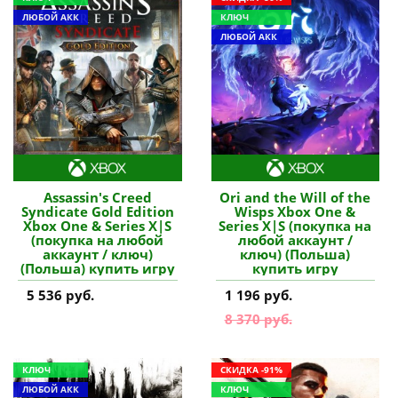
ЛЮБОЙ АКК
КЛЮЧ
ЛЮБОЙ АКК
Assassin's Creed
Ori and the Will of the
Syndicate Gold Edition
Wisps Xbox One &
Xbox One & Series X|S
Series X|S (покупка на
(покупка на любой
любой аккаунт /
аккаунт / ключ)
ключ) (Польша)
(Польша) купить игру
купить игру
5 536 руб.
1 196 руб.
8 370 руб.
КЛЮЧ
СКИДКА -91%
ЛЮБОЙ АКК
КЛЮЧ