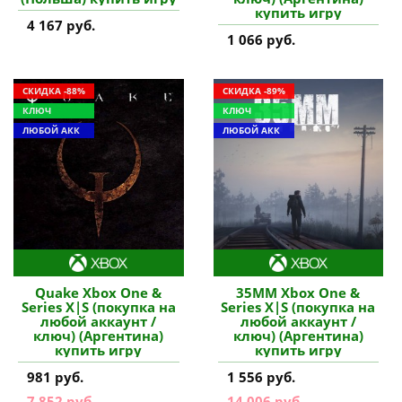
купить игру
4 167 руб.
1 066 руб.
СКИДКА -88%
СКИДКА -89%
КЛЮЧ
КЛЮЧ
ЛЮБОЙ АКК
ЛЮБОЙ АКК
Quake Xbox One &
35MM Xbox One &
Series X|S (покупка на
Series X|S (покупка на
любой аккаунт /
любой аккаунт /
ключ) (Аргентина)
ключ) (Аргентина)
купить игру
купить игру
981 руб.
1 556 руб.
7 852 руб.
14 006 руб.