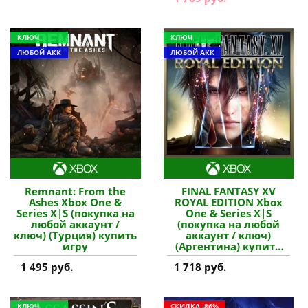
КЛЮЧ
КЛЮЧ
ЛЮБОЙ АКК
ЛЮБОЙ АКК
Remnant: From the
FINAL FANTASY XV
Ashes Xbox One &
ROYAL EDITION Xbox
Series X|S (покупка на
One & Series X|S
любой аккаунт /
(покупка на любой
ключ) (Турция) купить
аккаунт / ключ)
игру
(Аргентина) купить
игру
1 495 руб.
1 718 руб.
КЛЮЧ
СКИДКА -86%