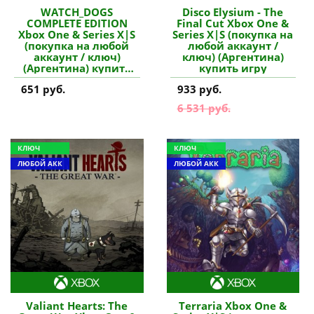
WATCH_DOGS
Disco Elysium - The
COMPLETE EDITION
Final Cut Xbox One &
Xbox One & Series X|S
Series X|S (покупка на
(покупка на любой
любой аккаунт /
аккаунт / ключ)
ключ) (Аргентина)
(Аргентина) купить
купить игру
игру
651 руб.
933 руб.
6 531 руб.
КЛЮЧ
КЛЮЧ
ЛЮБОЙ АКК
ЛЮБОЙ АКК
Valiant Hearts: The
Terraria Xbox One &