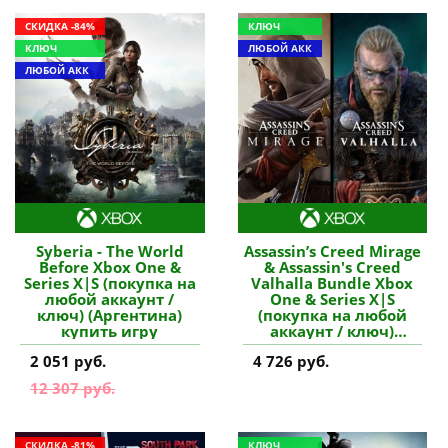
СКИДКА -84%
КЛЮЧ
КЛЮЧ
ЛЮБОЙ АКК
ЛЮБОЙ АКК
Syberia - The World
Assassin’s Creed Mirage
Before Xbox One &
& Assassin's Creed
Series X|S (покупка на
Valhalla Bundle Xbox
любой аккаунт /
One & Series X|S
ключ) (Аргентина)
(покупка на любой
купить игру
аккаунт / ключ)
(Аргентина) купить
2 051 руб.
4 726 руб.
игру
12 307 руб.
СКИДКА -81%
КЛЮЧ