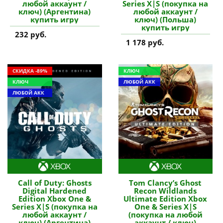
любой аккаунт /
Series X|S (покупка на
ключ) (Аргентина)
любой аккаунт /
купить игру
ключ) (Польша)
купить игру
232 руб.
1 178 руб.
СКИДКА -89%
КЛЮЧ
КЛЮЧ
ЛЮБОЙ АКК
ЛЮБОЙ АКК
Call of Duty: Ghosts
Tom Clancy’s Ghost
Digital Hardened
Recon Wildlands
Edition Xbox One &
Ultimate Edition Xbox
Series X|S (покупка на
One & Series X|S
любой аккаунт /
(покупка на любой
ключ) (Аргентина)
аккаунт / ключ)