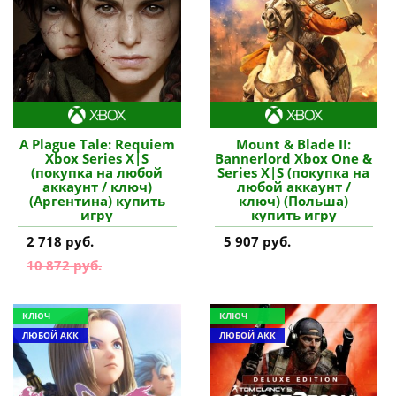
A Plague Tale: Requiem
Mount & Blade II:
Xbox Series X|S
Bannerlord Xbox One &
(покупка на любой
Series X|S (покупка на
аккаунт / ключ)
любой аккаунт /
(Аргентина) купить
ключ) (Польша)
игру
купить игру
2 718 руб.
5 907 руб.
10 872 руб.
КЛЮЧ
КЛЮЧ
ЛЮБОЙ АКК
ЛЮБОЙ АКК