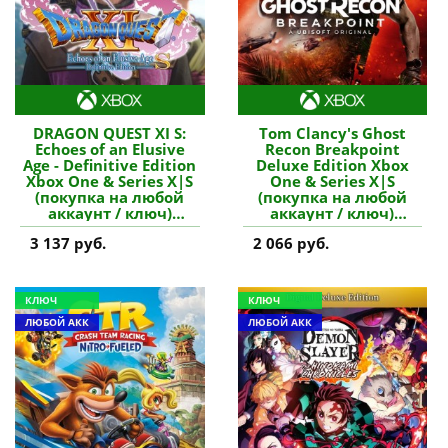
DRAGON QUEST XI S:
Tom Clancy's Ghost
Echoes of an Elusive
Recon Breakpoint
Age - Definitive Edition
Deluxe Edition Xbox
Xbox One & Series X|S
One & Series X|S
(покупка на любой
(покупка на любой
аккаунт / ключ)
аккаунт / ключ)
(Аргентина) купить
(Польша) купить игру
3 137 руб.
2 066 руб.
игру
КЛЮЧ
КЛЮЧ
ЛЮБОЙ АКК
ЛЮБОЙ АКК