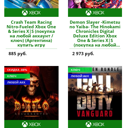
Crash Team Racing
Demon Slayer -Kimetsu
Nitro-Fueled Xbox One
no Yaiba- The Hinokami
& Series X|S (покупка
Chronicles Digital
на любой аккаунт /
Deluxe Edition Xbox
ключ) (Аргентина)
One & Series X|S
купить игру
(покупка на любой
аккаунт / ключ)
885 руб.
2 973 руб.
(Турция) купить игру
СКИДКА -88%
КЛЮЧ
КЛЮЧ
ЛЮБОЙ АКК
ЛЮБОЙ АКК